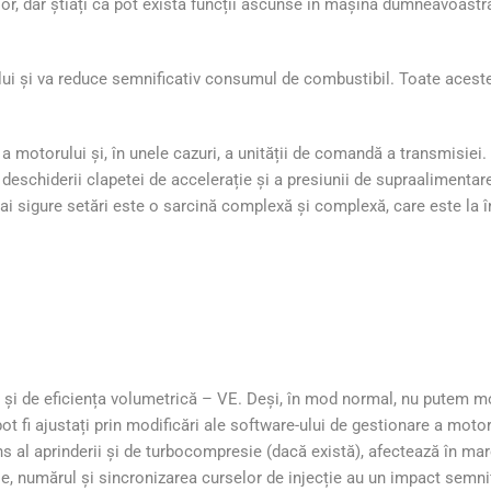
lor, dar știați că pot exista funcții ascunse în mașina dumneavoastr
ului și va reduce semnificativ consumul de combustibil. Toate aceste
a motorului și, în unele cazuri, a unității de comandă a transmisiei.
 deschiderii clapetei de accelerație și a presiunii de supraalimentar
ai sigure setări este o sarcină complexă și complexă, care este la 
i și de eficiența volumetrică – VE. Deși, în mod normal, nu putem mo
 pot fi ajustați prin modificări ale software-ului de gestionare a mot
s al aprinderii și de turbocompresie (dacă există), afectează în ma
ele, numărul și sincronizarea curselor de injecție au un impact semnifi