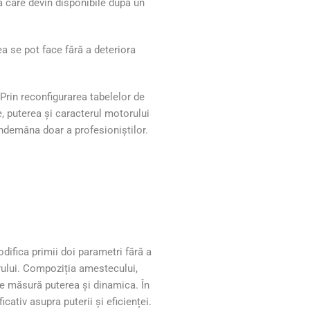
ă care devin disponibile după un
a se pot face fără a deteriora
 Prin reconfigurarea tabelelor de
e, puterea și caracterul motorului
îndemâna doar a profesioniștilor.
difica primii doi parametri fără a
orului. Compoziția amestecului,
re măsură puterea și dinamica. În
cativ asupra puterii și eficienței.