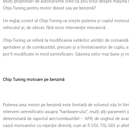
Mulți proprietari de autoturisme cred că știu totul despre mașina 
Chip-Tuning pentru motor diesel sau pe benzină?
Un reglaj corect al Chip-Tuning va crește puterea și cuplul motor
vehiculul și, de obicei, fără nicio intervenție mecanică.
Chip-Tuning se referă la modificarea setărilor unității de comandă 
aprindere și de combustibil, precum și a limitatoarelor de cuplu, a
pot fi modificate în mod semnificativ. Găsirea celor mai bune și m
Chip Tuning motoare pe benzină
Puterea unui motor pe benzină este limitată de volumul său în litr
interveni semnificativ asupra “hardware-ului”, mulți alți parametri
determinată de raportul aer/combustibil – AFR, de unghiul de avan
cazul motoarelor cu injecție directă, cum ar fi CGI, TSI, GDI și alt