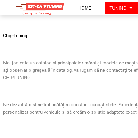
Skip
HOME
TUNING
to
content
Chip-Tuning
Mai jos este un catalog al principalelor mărci și modele de mașini 
ați observat o greșeală în catalog, vă rugăm să ne contactați telef
CHIPTUNING.
Ne dezvoltăm și ne îmbunătățim constant cunoștințele. Experiența 
personalizat pentru vehicule și să creăm o soluție adaptată exact