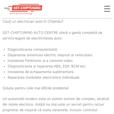
Skip
to
O gamă largă de servicii
content
Cauți un electrician auto în Chișinău?
SST-CHIPTUNING AUTO CENTRE oferă o gamă completă de
servicii legate de electricitatea auto:
Diagnosticarea computerizată.
Depanarea sistemului electric obișnuit al vehiculului.
Instalarea Parktronic și a camerei video.
Diagnosticarea și repararea ABS, ESP, BCM etc.
Instalarea de echipamente suplimentare.
Repararea modulelor electronice individuale.
Soluția pentru cele mai dificile probleme!
Un automobil modern este un sistem extrem de complex, alcătuit
din rețele electrice. Astăzi nu mai este un secret pentru niciun
proprietar de mașină că toate sistemele, inclusiv controlul