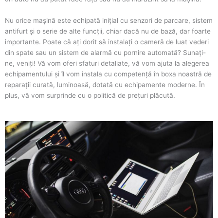
Nu orice mașină este echipată inițial cu senzori de parcare, sistem
antifurt și o serie de alte funcții, chiar dacă nu de bază, dar foarte
importante. Poate că ați dorit să instalați o cameră de luat vederi
din spate sau un sistem de alarmă cu pornire automată? Sunați-
ne, veniți! Vă vom oferi sfaturi detaliate, vă vom ajuta la alegerea
echipamentului și îl vom instala cu competență în boxa noastră de
reparații curată, luminoasă, dotată cu echipamente moderne. În
plus, vă vom surprinde cu o politică de prețuri plăcută.