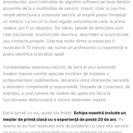
amestecului, sunt controlate de algoritmi software pe baza datelor
provenite de la o multitudine de senzori. Uneori, chiar și cea mai
simplă defecțiune a sistemului electric al mașinii poate “imobiliza”
un vehicul. La noi vin în mod regulat autovehicule care, la prima
vedere, pot fi un dezastru. De obicei, tipurile de defecțiuni sunt
cele mai banale: scurtcircuite electrice, deschideri și scurtcircuite
sau contacte proaste. Cele mai multe dintre acestea pot fi
rezolvate în 10 minute, dar numai un profesionist cu experiență le
poate identifica și localiza rapid!
Complexitatea sistemului electric de bord al unui automobil
modern impune cerințe speciale lucrărilor de instalare a
echipamentelor suplimentare, deoarece orice intervenție necesită
o abordare competentă și responsabilă. Greșelile de conectare, de
exemplu, a unei camere de vedere din spate pot duce la
funcționarea defectuoasă a tuturor sistemelor mașinii.
Dacă lucrați cu noi, puteți sta liniștit.
Echipa noastră include un
meșter de primă clasă cu o experiență de peste 20 de ani.
Pe
seama lui au fost rezolvate sute de probleme cu care alte service-
uri auto nu au putut face față sau nu au îndrăznit să ia mașina.